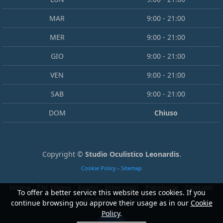
MAR
9:00 - 21:00
MER
9:00 - 21:00
GIO
9:00 - 21:00
VEN
9:00 - 21:00
SAB
9:00 - 21:00
DOM
Chiuso
Copyright ©
Studio Oculistico Leonardis
.
Cookie Policy
-
Sitemap
Home
Chi Siamo
Esami
Interventi
Patologie
Contatti
To offer a better service this website uses cookies. If you
Webdesign by
GMedia
continue browsing you approve their usage as in our
Cookie
Policy
.